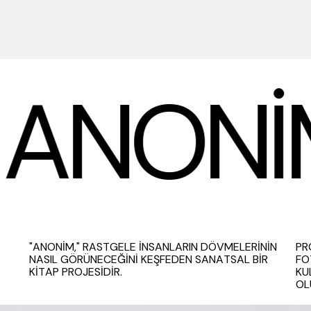
ANONI
"ANONİM," RASTGELE İNSANLARIN DÖVMELERİNİN
PR
NASIL GÖRÜNECEĞİNİ KEŞFEDEN SANATSAL BİR
FO
KİTAP PROJESİDİR.
KU
OL