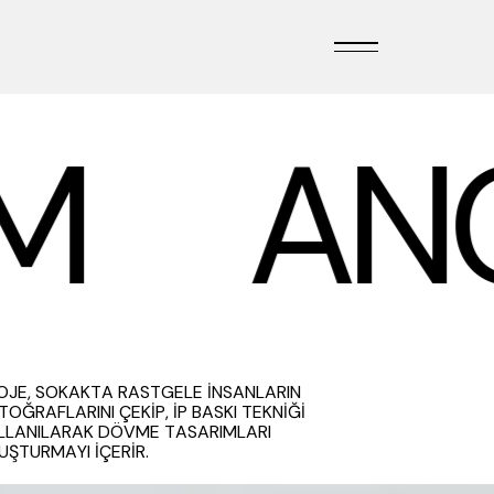
M
ANO
OJE, SOKAKTA RASTGELE İNSANLARIN
TOĞRAFLARINI ÇEKİP, İP BASKI TEKNİĞİ
LLANILARAK DÖVME TASARIMLARI
UŞTURMAYI İÇERİR.