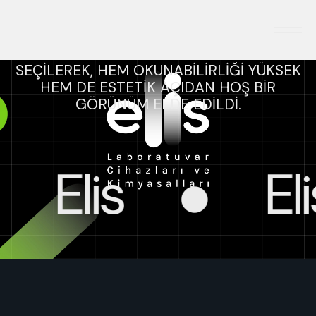
LOGO TASARIMI
WIDA ROUND VE KARLA YAZI TİPLERİ
SEÇİLEREK, HEM OKUNABİLİRLİĞİ YÜKSEK
HEM DE ESTETİK AÇIDAN HOŞ BİR
GÖRÜNÜM ELDE EDİLDİ.
lis
Elis