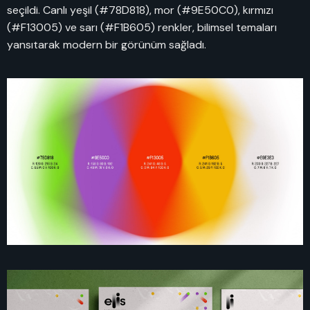
seçildi. Canlı yeşil (#78D818), mor (#9E50C0), kırmızı
(#F13005) ve sarı (#F1B605) renkler, bilimsel temaları
yansıtarak modern bir görünüm sağladı.