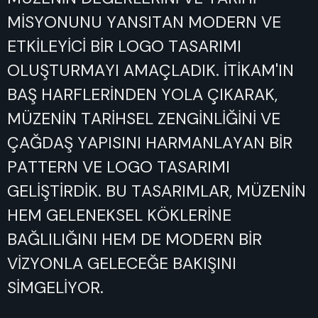
MİSYONUNU
YANSITAN
MODERN
VE
ETKİLEYİCİ
BİR
LOGO
TASARIMI
OLUŞTURMAYI
AMAÇLADIK.
İTİKAM'IN
BAŞ
HARFLERİNDEN
YOLA
ÇIKARAK,
MÜZENİN
TARİHSEL
ZENGİNLİĞİNİ
VE
ÇAĞDAŞ
YAPISINI
HARMANLAYAN
BİR
PATTERN
VE
LOGO
TASARIMI
GELİŞTİRDİK.
BU
TASARIMLAR,
MÜZENİN
HEM
GELENEKSEL
KÖKLERİNE
BAĞLILIĞINI
HEM
DE
MODERN
BİR
VİZYONLA
GELECEĞE
BAKIŞINI
SİMGELİYOR.