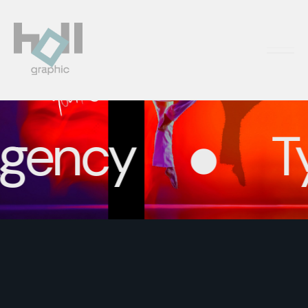
GÖRSEL KIMLIK
MARKA GENÇ, DİNAMİK BİR KİMLİKLE
YENİDEN DOĞDU
ncy
Typ