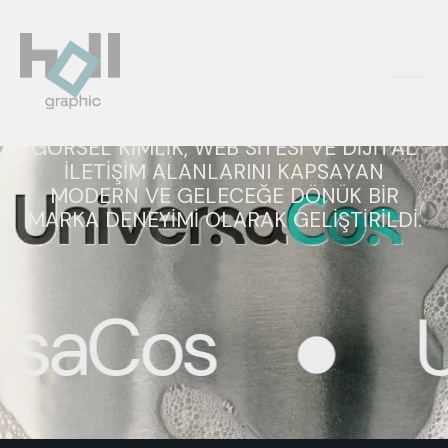
GÖRSEL KIMLIK
MARKALAMA
WEB
TASARIM
LABORATUVAR ESTETIĞINI ÇAĞDAŞ
TASARIMLA BULUŞTURAN UNIVERSACOS,
GÖRSEL KIMLIK, WEB SITESI VE DIJITAL
ILETIŞIM ALANLARINI KAPSAYAN
MODERN VE GELECEĞE DÖNÜK BIR
MARKA DENEYIMI OLARAK GELIŞTIRILDI.
aCos
Uni