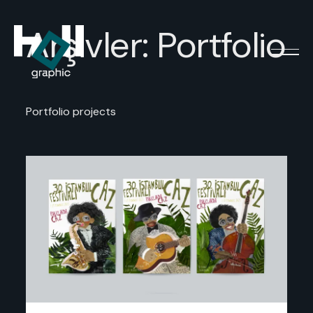
Arşivler:
Portfolio
Portfolio projects