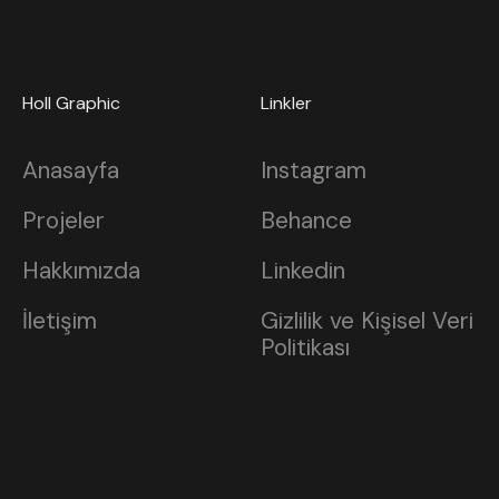
Holl Graphic
Linkler
Anasayfa
Instagram
Projeler
Behance
Hakkımızda
Linkedin
İletişim
Gizlilik ve Kişisel Veri
Politikası